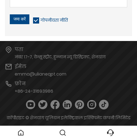
जमा करें
गोपनीयता नीति
पता
नंबर 17-7, वेन्सू स्ट्रीट, हुन्नान न्यू डिस्ट्रिक्ट, शेनयांग
ईमेल
emma@ulianeqpt.com
फ़ोन
+86-24-31693986
कॉपीराइट © शेनयांग यूलियन इलेक्ट्रिकल इक्विपमेंट कंपनी लिमिटेड