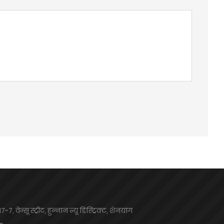
7-7, वेन्सू स्ट्रीट, हुन्नान न्यू डिस्ट्रिक्ट, शेनयांग