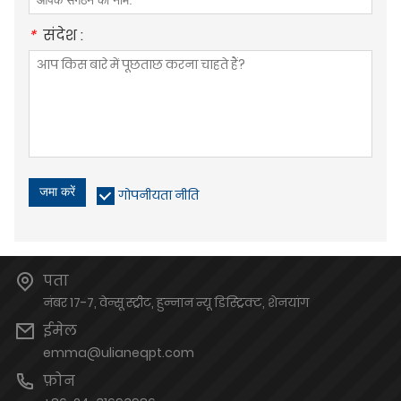
*
संदेश :
जमा करें
गोपनीयता नीति
पता
नंबर 17-7, वेन्सू स्ट्रीट, हुन्नान न्यू डिस्ट्रिक्ट, शेनयांग
ईमेल
emma@ulianeqpt.com
फ़ोन